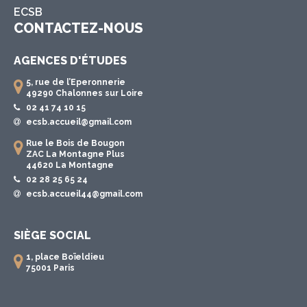
ECSB
CONTACTEZ-NOUS
AGENCES D'ÉTUDES
5, rue de l’Eperonnerie
49290 Chalonnes sur Loire
02 41 74 10 15
ecsb.accueil@gmail.com
Rue le Bois de Bougon
ZAC La Montagne Plus
44620 La Montagne
02 28 25 65 24
ecsb.accueil44@gmail.com
SIÈGE SOCIAL
1, place Boïeldieu
75001 Paris