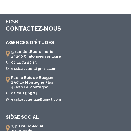
ECSB
CONTACTEZ-NOUS
AGENCES D'ÉTUDES
5, rue de l’Eperonnerie
49290 Chalonnes sur Loire
02 41 74 10 15
ecsb.accueil@gmail.com
Rue le Bois de Bougon
ZAC La Montagne Plus
44620 La Montagne
02 28 25 65 24
ecsb.accueil44@gmail.com
SIÈGE SOCIAL
1, place Boïeldieu